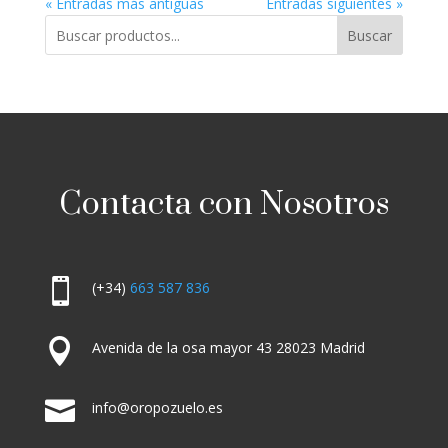
« Entradas más antiguas
Entradas siguientes »
Buscar
Contacta con Nosotros

(+34)
663 587 836

Avenida de la osa mayor 43 28023 Madrid

info@oropozuelo.es